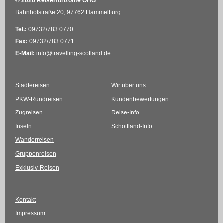
© 2026 ReiseHorizonte OHG
Bahnhofstraße 20, 97762 Hammelburg
Tel.:
09732/783 0770
Fax:
09732/783 0771
E-Mail:
info@travelling-scotland.de
Städtereisen
Wir über uns
PKW-Rundreisen
Kundenbewertungen
Zugreisen
Reise-Info
Inseln
Schottland-Info
Wanderreisen
Gruppenreisen
Exklusiv-Reisen
Kontakt
Impressum