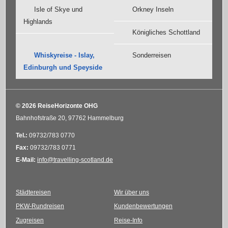
Isle of Skye und
Orkney Inseln
Highlands
Königliches Schottland
Whiskyreise - Islay,
Sonderreisen
Edinburgh und Speyside
© 2026 ReiseHorizonte OHG
Bahnhofstraße 20, 97762 Hammelburg
Tel.:
09732/783 0770
Fax:
09732/783 0771
E-Mail:
info@travelling-scotland.de
Städtereisen
Wir über uns
PKW-Rundreisen
Kundenbewertungen
Zugreisen
Reise-Info