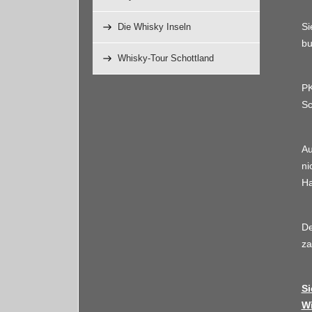
Si
Die Whisky Inseln
bu
Whisky-Tour Schottland
PK
Sc
Au
ni
Ha
D
za
Si
Wi