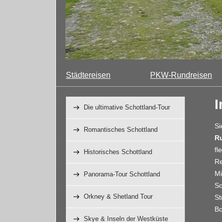
Städtereisen
PKW-Rundreisen
I
Die ultimative Schottland-Tour
Si
Romantisches Schottland
R
fl
Historisches Schottland
Re
Mi
Panorama-Tour Schottland
So
Orkney & Shetland Tour
St
Bo
Skye & Inseln der Westküste