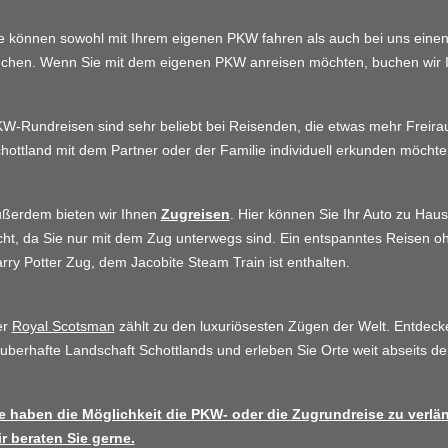
e können sowohl mit Ihrem eigenen PKW fahren als auch bei uns eine
chen. Wenn Sie mit dem eigenen PKW anreisen möchten, buchen wir 
W-Rundreisen sind sehr beliebt bei Reisenden, die etwas mehr Frei
hottland mit dem Partner oder der Familie individuell erkunden möchte
ßerdem bieten wir Ihnen
Zugreisen
. Hier können Sie Ihr Auto zu Hau
cht, da Sie nur mit dem Zug unterwegs sind. Ein entspanntes Reisen oh
rry Potter Zug, dem Jacobite Steam Train ist enthalten.
er
Royal Scotsman
zählt zu den luxuriösesten Zügen der Welt. Entdec
uberhafte Landschaft Schottlands und erleben Sie Orte weit abseits de
e haben die Möglichkeit die PKW- oder die Zugrundreise zu verlä
r beraten Sie gerne.