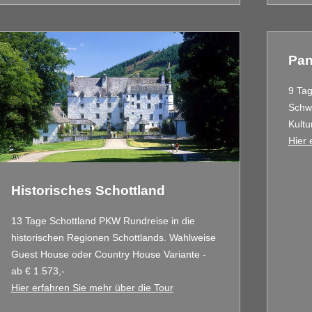
Pan
9 Ta
Schw
Kultu
Hier 
Historisches Schottland
13 Tage Schottland PKW Rundreise in die
historischen Regionen Schottlands. Wahlweise
Guest House oder Country House Variante -
ab € 1.573,-
Hier erfahren Sie mehr über die Tour